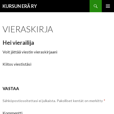
Haku
KURSUN ERÄ RY
SIIRRY
ENSISIJ
SISÄLTÖÖN
VALIKK
VIERASKIRJA
Hei vierailija
Voit jättää viestin vieraskirjaani
Kiitos viestistäsi
VASTAA
Sähköpostiosoitettasi ei julkaista.
Pakolliset kentät on merkitty
*
Kommentti