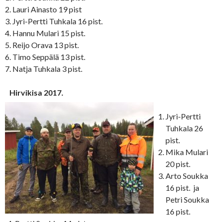
2. Lauri Ainasto 19 pist
3. Jyri-Pertti Tuhkala 16 pist.
4. Hannu Mulari 15 pist.
5. Reijo Orava 13 pist.
6. Timo Seppälä 13 pist.
7. Natja Tuhkala 3 pist.
Hirvikisa 2017.
Jyri-Pertti
Tuhkala 26
pist.
Mika Mulari
20 pist.
Arto Soukka
16 pist. ja
Petri Soukka
16 pist.