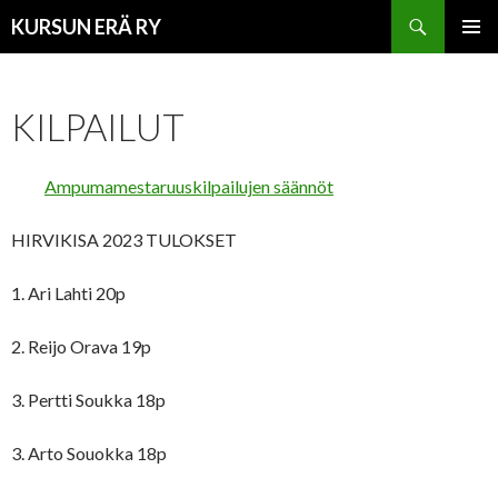
Haku
KURSUN ERÄ RY
SIIRRY
ENSISIJ
SISÄLTÖÖN
VALIKK
KILPAILUT
Ampumamestaruuskilpailujen säännöt
HIRVIKISA 2023 TULOKSET
1. Ari Lahti 20p
2. Reijo Orava 19p
3. Pertti Soukka 18p
3. Arto Souokka 18p