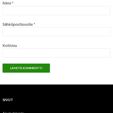
Nimi
*
Sähköpostiosoite
*
Kotisivu
SIVUT