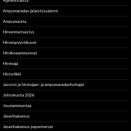
Ajankohtaista
Ampumaradan järjestyssääntö
Ampumarata
Hirvenmetsästys
Hirvenpyyntikuvat
Hirvikoeammunnat
Hirvivaja
Historiikki
Jaostot ja hirvivajan- ja ampumaradanhoitajat
Johtokunta 2026
Jousiammuntaa
Jäsenhakemus
Jäsenhakemus paperiversio