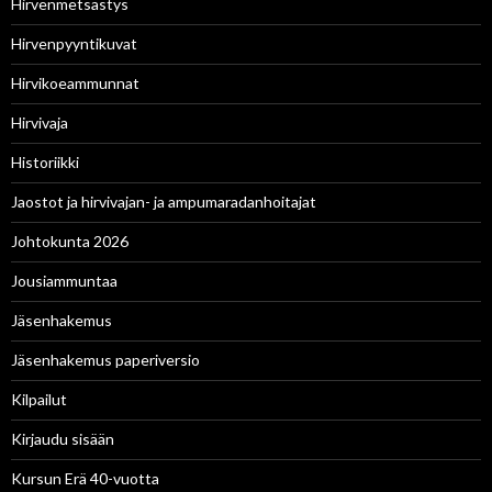
Hirvenmetsästys
Hirvenpyyntikuvat
Hirvikoeammunnat
Hirvivaja
Historiikki
Jaostot ja hirvivajan- ja ampumaradanhoitajat
Johtokunta 2026
Jousiammuntaa
Jäsenhakemus
Jäsenhakemus paperiversio
Kilpailut
Kirjaudu sisään
Kursun Erä 40-vuotta